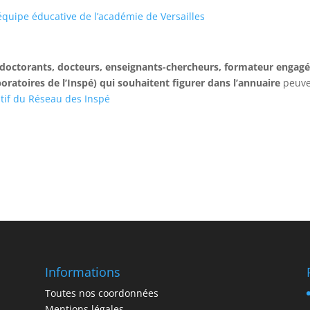
équipe éducative de l’académie de Versailles
doctorants, docteurs, enseignants-chercheurs, formateur engag
oratoires de l’Inspé) qui souhaitent figurer dans l’annuaire
peuve
atif du Réseau des Inspé
Informations
Toutes nos coordonnées
Mentions légales