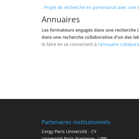
.
Projet de recherche en partenariat avec une 
Annuaires
Les formateurs engagés dans une recherche (
dans une recherche collaborative d’un des lab
le faire en se connectant à
l’annuaire collabor
Partenaires institutionnels
Cergy Paris Université - CY
Université Paris Nanterre - UPN