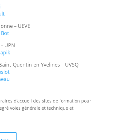
i
lt
ssonne – UEVE
 Bot
e – UPN
napik
– Saint-Quentin-en-Yvelines – UVSQ
slot
meau
raires d’accueil des sites de formation pour
gré voies générale et technique et
ires