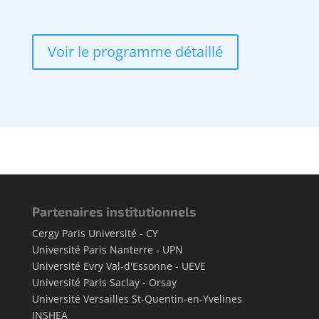
Voir le programme détaillé
Partenaires institutionnels
Cergy Paris Université - CY
Université Paris Nanterre - UPN
Université Evry Val-d'Essonne - UEVE
Université Paris Saclay - Orsay
Université Versailles St-Quentin-en-Yvelines
INSHEA