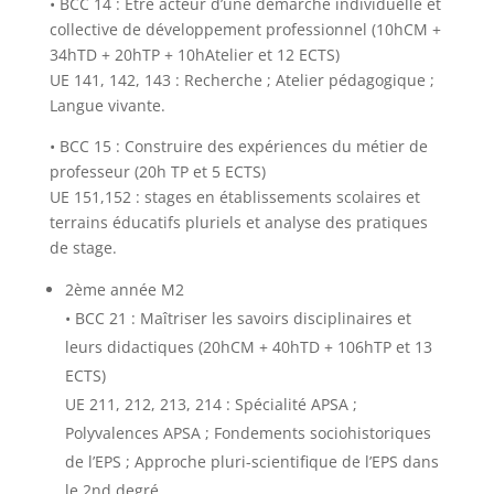
• BCC 14 : Être acteur d’une démarche individuelle et
collective de développement professionnel (10hCM +
34hTD + 20hTP + 10hAtelier et 12 ECTS)
UE 141, 142, 143 : Recherche ; Atelier pédagogique ;
Langue vivante.
• BCC 15 : Construire des expériences du métier de
professeur (20h TP et 5 ECTS)
UE 151,152 : stages en établissements scolaires et
terrains éducatifs pluriels et analyse des pratiques
de stage.
2ème année M2
• BCC 21 : Maîtriser les savoirs disciplinaires et
leurs didactiques (20hCM + 40hTD + 106hTP et 13
ECTS)
UE 211, 212, 213, 214 : Spécialité APSA ;
Polyvalences APSA ; Fondements sociohistoriques
de l’EPS ; Approche pluri-scientifique de l’EPS dans
le 2nd degré.