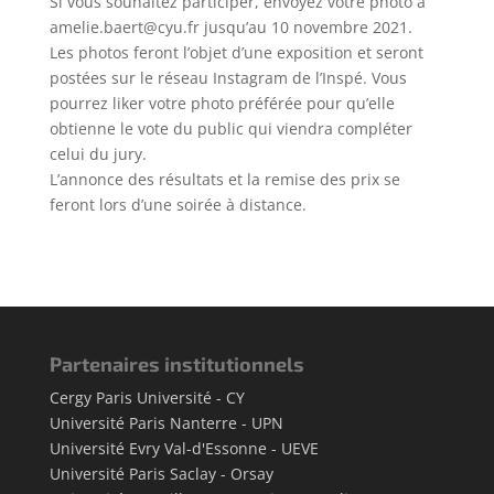
Si vous souhaitez participer, envoyez votre photo à
amelie.baert@cyu.fr jusqu’au 10 novembre 2021.
Les photos feront l’objet d’une exposition et seront
postées sur le réseau Instagram de l’Inspé. Vous
pourrez liker votre photo préférée pour qu’elle
obtienne le vote du public qui viendra compléter
celui du jury.
L’annonce des résultats et la remise des prix se
feront lors d’une soirée à distance.
Partenaires institutionnels
Cergy Paris Université - CY
Université Paris Nanterre - UPN
Université Evry Val-d'Essonne - UEVE
Université Paris Saclay - Orsay