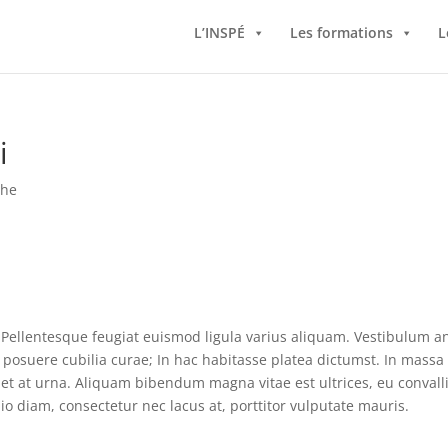
L’INSPÉ
Les formations
L
i
che
 Pellentesque feugiat euismod ligula varius aliquam. Vestibulum a
s posuere cubilia curae; In hac habitasse platea dictumst. In massa
iet at urna. Aliquam bibendum magna vitae est ultrices, eu convall
io diam, consectetur nec lacus at, porttitor vulputate mauris.