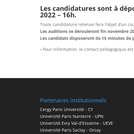
Les candidatures sont à dé
2022 – 16h.
Toute candidature retenue fera l’objet d’un co
Les auditions se dérouleront fin novembre 20
Les candidats disposeront de 15 minutes de 
• Pour information, le contact pédagogique est
Partenaires institutionnels
Cergy Paris Université - CY
Université Paris Nanterre - UPN
Université Evry Val-d'Essonne - UEVE
Université Paris Saclay - Orsay