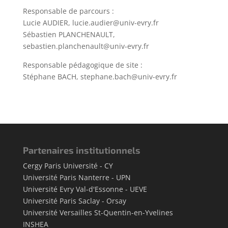
Responsable de parcours :
Lucie AUDIER, lucie.audier@univ-evry.fr
Sébastien PLANCHENAULT,
sebastien.planchenault@univ-evry.fr
Responsable pédagogique de site :
Stéphane BACH, stephane.bach@univ-evry.fr
Partenaires institutionnels
Cergy Paris Université - CY
Université Paris Nanterre - UPN
Université Evry Val-d'Essonne - UEVE
Université Paris Saclay - Orsay
Université Versailles St-Quentin-en-Yvelines
INSHEA