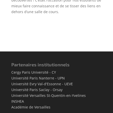
découvertes ! C’était l’occasion pour nos étudiants de
mieux faire connaissance et de se tisser des liens en
dehors d’une salle de cours.
Partenaires institutionnels
Cergy Paris Université - CY
Université Paris Nanterre - UPN
Université Evry Val-d'Essonne - UEVE
Université Paris Saclay - Orsay
Université Versailles St-Quentin-en-Yvelines
INSHEA
Académie de Versailles